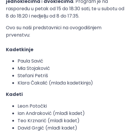
jednoklecima
i
dvoklecima
. Program je na
rasporedu u petak od 15 do 18:30 sati, te u subotu od
8 do 18:20 i nedjelju od 8 do 17:35.
Ovo su naši predstavnici na ovogodišnjem
prvenstvu:
Kadetkinje
Paula Savić
Mia Stojaković
Stefani Petriš
Klara Čakalić (mlađa kadetkinja)
Kadeti
Leon Potočki
Ian Andraković (mlađi kadet)
Teo Krznarić (mlađi kadet)
David Grgić (mlađi kadet)