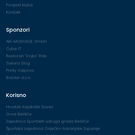
Povijest kluba
Kontakt
Sponzori
AKI-MONTAGE GmbH
Cube IT
Restoran "Vojko" Rab
Tiskara Slog
Printy Valpovo
Baždar d.o.o.
Korisno
Hrvatski Kajakaški Savez
Grad Belišće
Zajednica športskih udruga grada Belišće
Športska zajednica Osječko-baranjske županije