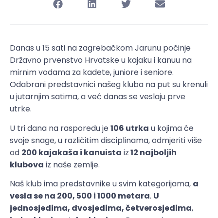
Danas u 15 sati na zagrebačkom Jarunu počinje
Državno prvenstvo Hrvatske u kajaku i kanuu na
mirnim vodama za kadete, juniore i seniore.
Odabrani predstavnici našeg kluba na put su krenuli
u jutarnjim satima, a već danas se veslaju prve
utrke.
U tri dana na rasporedu je
106 utrka
u kojima će
svoje snage, u različitim disciplinama, odmjeriti više
od
200 kajakaša i kanuista
iz
12 najboljih
klubova
iz naše zemlje.
Naš klub ima predstavnike u svim kategorijama,
a
vesla se na 200, 500 i 1000 metara
.
U
jednosjedima, dvosjedima, četverosjedima
,