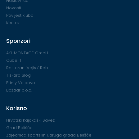
Naslovnica
Novosti
Povijest kluba
Kontakt
Sponzori
AKI-MONTAGE GmbH
Cube IT
Restoran "Vojko" Rab
Tiskara Slog
Printy Valpovo
Baždar d.o.o.
Korisno
Hrvatski Kajakaški Savez
Grad Belišće
Zajednica športskih udruga grada Belišće