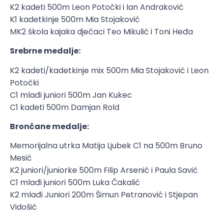
K2 kadeti 500m Leon Potočki i Ian Andraković
K1 kadetkinje 500m Mia Stojaković
MK2 škola kajaka dječaci Teo Mikulić i Toni Heđa
Srebrne medalje:
K2 kadeti/kadetkinje mix 500m Mia Stojaković i Leon
Potočki
C1 mlađi juniori 500m Jan Kukec
C1 kadeti 500m Damjan Rold
Brončane medalje:
Memorijalna utrka Matija Ljubek C1 na 500m Bruno
Mesić
K2 juniori/juniorke 500m Filip Arsenić i Paula Savić
C1 mlađi juniori 500m Luka Čakalić
K2 mlađi Juniori 200m Šimun Petranović i Stjepan
Vidošić