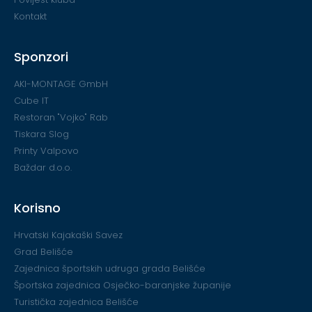
Kontakt
Sponzori
AKI-MONTAGE GmbH
Cube IT
Restoran "Vojko" Rab
Tiskara Slog
Printy Valpovo
Baždar d.o.o.
Korisno
Hrvatski Kajakaški Savez
Grad Belišće
Zajednica športskih udruga grada Belišće
Športska zajednica Osječko-baranjske županije
Turistička zajednica Belišće