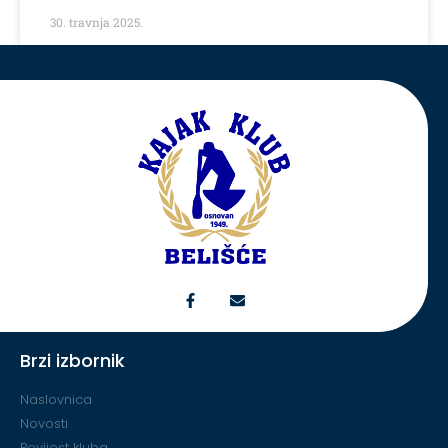
30. travnja 2025.
Brzi izbornik
Naslovnica
Novosti
Povijest kluba