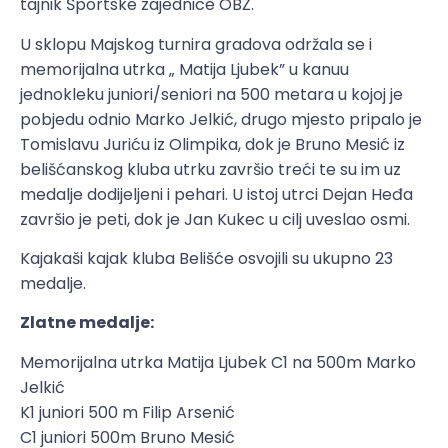
tajnik Športske zajednice OBŽ.
U sklopu Majskog turnira gradova održala se i
memorijalna utrka „ Matija Ljubek” u kanuu
jednokleku juniori/seniori na 500 metara u kojoj je
pobjedu odnio Marko Jelkić, drugo mjesto pripalo je
Tomislavu Juriću iz Olimpika, dok je Bruno Mesić iz
belišćanskog kluba utrku završio treći te su im uz
medalje dodijeljeni i pehari. U istoj utrci Dejan Heđa
završio je peti, dok je Jan Kukec u cilj uveslao osmi.
Kajakaši kajak kluba Belišće osvojili su ukupno 23
medalje.
Zlatne medalje:
Memorijalna utrka Matija Ljubek C1 na 500m Marko
Jelkić
K1 juniori 500 m Filip Arsenić
C1 juniori 500m Bruno Mesić