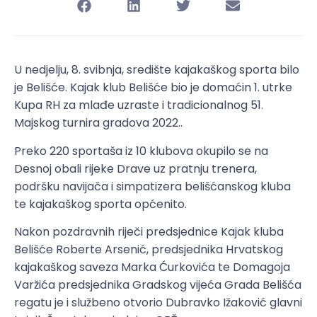
U nedjelju, 8. svibnja, središte kajakaškog sporta bilo
je Belišće. Kajak klub Belišće bio je domaćin 1. utrke
Kupa RH za mlađe uzraste i tradicionalnog 51.
Majskog turnira gradova 2022..
Preko 220 sportaša iz 10 klubova okupilo se na
Desnoj obali rijeke Drave uz pratnju trenera,
podršku navijača i simpatizera belišćanskog kluba
te kajakaškog sporta općenito.
Nakon pozdravnih riječi predsjednice Kajak kluba
Belišće Roberte Arsenić, predsjednika Hrvatskog
kajakaškog saveza Marka Ćurkovića te Domagoja
Varžića predsjednika Gradskog vijeća Grada Belišća
regatu je i službeno otvorio Dubravko Ižaković glavni