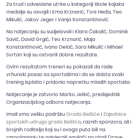
Za trud i odveslane utrke u kategoriji škole kajaka
medalje su osvojili i Ema Krznarić, Toni Heđa, Teo
Mikulić, Jakov Jeger i Vanja Konstantinović.
Na natjecanju su sudjelovali i Klara Čakalić, Dominik
Savić, David Grgić, Teo Krznarić, Maja
Konstantinović, Ivano Delač, Sara Mikulić i Mihael
Svrtan koji su ostvarili dobre rezultate.
Ovim rezultatom treneri su pokazali da rade
vrhunski posao sa sportašima i da se doista svaki
trening isplatio i pridonio napretku mladih sportaša.
Natjecanje je zatvorio Marko Jelkić, predsjednik
Organizacijskog odbora natjecanja.
Imali smo veliku podršku
Grada Belišće
i
Zajednice
sportskih udruga grada Belišća
, raznih sponzora, ali i
brojnih roditelja koji su i ovoga puta bili na
raspolaganju te najvjerniji navijači na obali Drave.